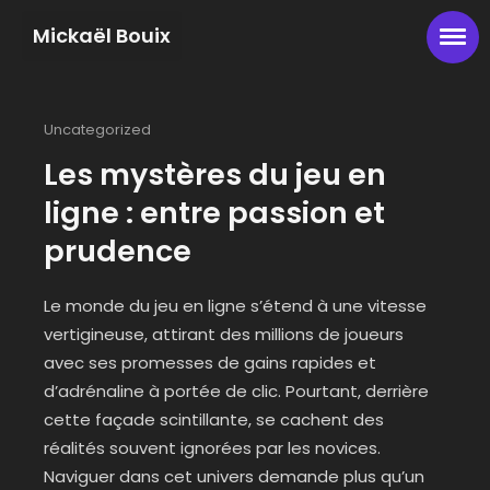
Mickaël Bouix
Uncategorized
Les mystères du jeu en
ligne : entre passion et
prudence
Le monde du jeu en ligne s’étend à une vitesse
vertigineuse, attirant des millions de joueurs
avec ses promesses de gains rapides et
d’adrénaline à portée de clic. Pourtant, derrière
cette façade scintillante, se cachent des
réalités souvent ignorées par les novices.
Naviguer dans cet univers demande plus qu’un