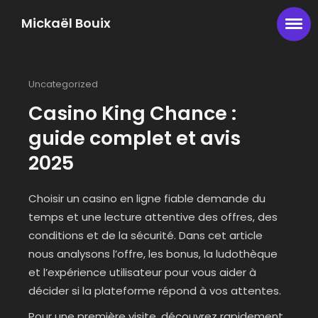
Mickaël Bouix
Uncategorized
Casino King Chance :
guide complet et avis
2025
Choisir un casino en ligne fiable demande du
temps et une lecture attentive des offres, des
conditions et de la sécurité. Dans cet article
nous analysons l’offre, les bonus, la ludothèque
et l’expérience utilisateur pour vous aider à
décider si la plateforme répond à vos attentes.
Pour une première visite, découvrez rapidement