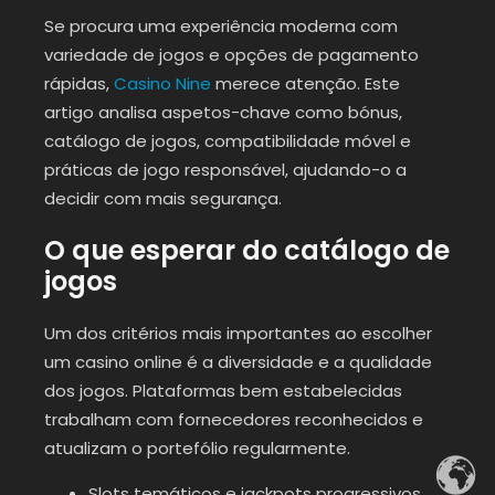
Se procura uma experiência moderna com
variedade de jogos e opções de pagamento
rápidas,
Casino Nine
merece atenção. Este
artigo analisa aspetos-chave como bónus,
catálogo de jogos, compatibilidade móvel e
práticas de jogo responsável, ajudando-o a
decidir com mais segurança.
O que esperar do catálogo de
jogos
Um dos critérios mais importantes ao escolher
um casino online é a diversidade e a qualidade
dos jogos. Plataformas bem estabelecidas
trabalham com fornecedores reconhecidos e
atualizam o portefólio regularmente.
Slots temáticos e jackpots progressivos