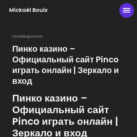
Mickaël Bouix
Uncategorized
Пинко казино –
Официальный сайт Pinco
играть онлайн | Зеркало и
вход
Пинко казино –
Официальный сайт
Pinco играть онлайн |
Зеркало и вход