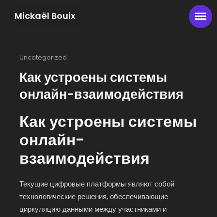
Mickaël Bouix
Uncategorized
Как устроены системы
онлайн-взаимодействия
Как устроены системы
онлайн-
взаимодействия
Текущие цифровые платформы являют собой
технологические решения, обеспечивающие
циркуляцию данными между участниками и